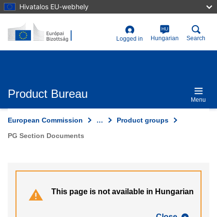
Skip
Hivatalos EU-webhely
to
main
content
HU
User
Hungarian
Search
Logged in
account
menu
Product Bureau
Menu
European Commission
…
Product groups
PG Section Documents
This page is not available in Hungarian
Close