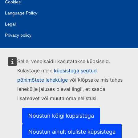
Cookies
Language Policy
Legal
Privacy policy
Sellel veebisaidil kasutatakse küpsiseid.
Külastage meie
küpsistega seotud
põhimõtete lehekülge
või klõpsake mis tahes
lehekülje jaluses oleval lingil, et saada
lisateavet või muuta oma eelistusi.
Nõustun kõigi küpsistega
Nõustun ainult oluliste küpsistega