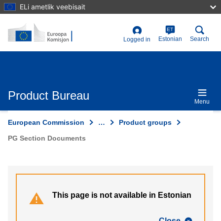
Skip
ELi ametlik veebisait
to
main
content
ET
User
Estonian
Search
Logged in
account
menu
Product Bureau
Menu
European Commission
…
Product groups
PG Section Documents
This page is not available in Estonian
Close