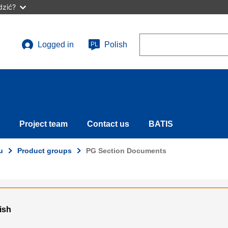
dzić?
Search
Logged in
Polish
PL
User
account
menu
Project team
Contact us
BATIS
u
Product groups
PG Section Documents
lish