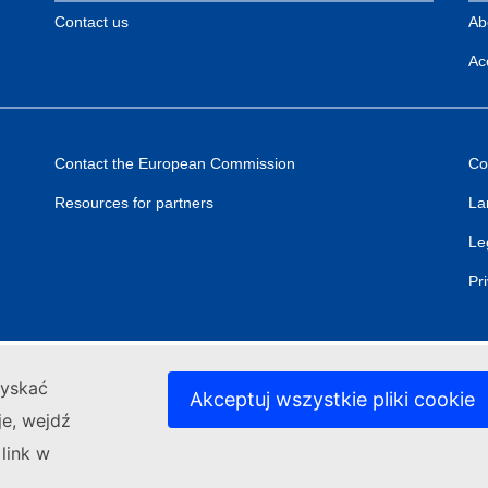
Contact us
Ab
Acc
Contact the European Commission
Co
Resources for partners
La
Le
Pr
zyskać
Akceptuj wszystkie pliki cookie
je, wejdź
 link w