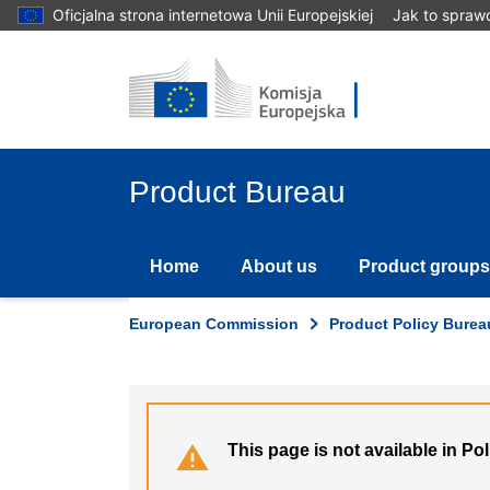
Skip
Oficjalna strona internetowa Unii Europejskiej
Jak to spraw
to
main
content
Product Bureau
Home
About us
Product groups
European Commission
Product Policy Burea
This page is not available in Po