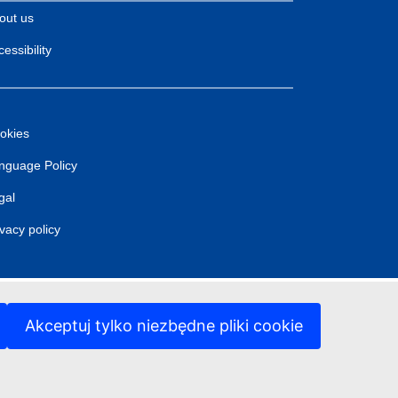
out us
essibility
okies
nguage Policy
gal
ivacy policy
Akceptuj tylko niezbędne pliki cookie