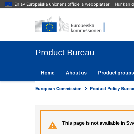
Skip
En av Europeiska unionens officiella webbplatser
Hur kan d
to
main
content
Product Bureau
Home
About us
Product groups
European Commission
Product Policy Burea
This page is not available in S