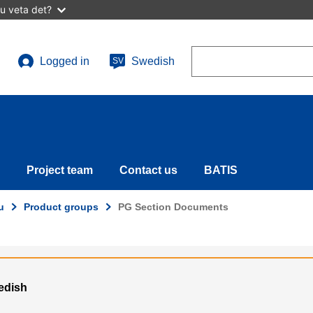
u veta det?
Search
Logged in
Swedish
SV
User
account
menu
Project team
Contact us
BATIS
u
Product groups
PG Section Documents
wedish