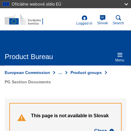
Skip
Oficiálne webové sídlo EÚ
to
main
content
SK
User
Slovak
Search
Logged in
account
menu
Product Bureau
Menu
European Commission
…
Product groups
PG Section Documents
This page is not available in Slovak
Close