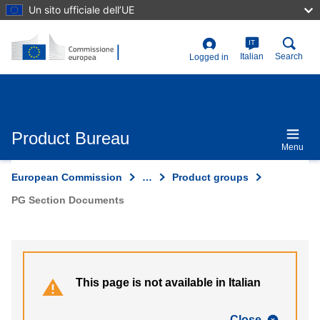
Skip
Un sito ufficiale dell’UE
to
main
content
IT
User
Italian
Search
Logged in
account
menu
Product Bureau
Menu
European Commission
…
Product groups
PG Section Documents
This page is not available in Italian
Close