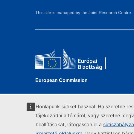
This site is managed by the Joint Research Centre
European Commission
Honlapunk sütiket használ. Ha szeretne ré
tájékozódni a témáról, vagy szeretné megvá
beállításokat, látogasson el a
sütiszabályz
ismertető oldalunkra
, vagy kattintson bárm