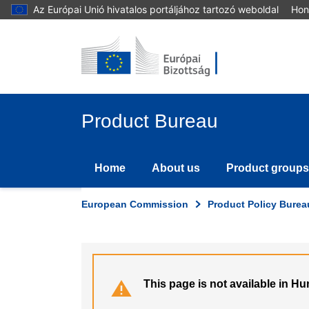
Skip
Az Európai Unió hivatalos portáljához tartozó weboldal
Hon
to
main
content
Product Bureau
Home
About us
Product groups
European Commission
Product Policy Burea
This page is not available in H