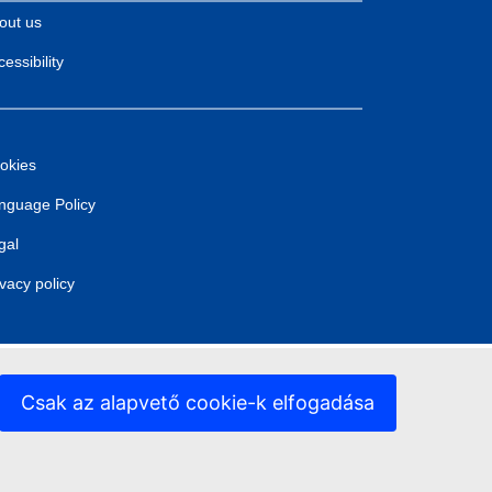
out us
essibility
okies
nguage Policy
gal
ivacy policy
Csak az alapvető cookie-k elfogadása