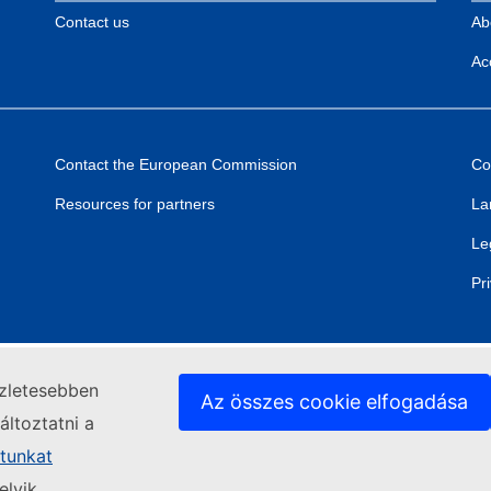
Contact us
Ab
Acc
Contact the European Commission
Co
Resources for partners
La
Le
Pr
szletesebben
Az összes cookie elfogadása
ltoztatni a
atunkat
elyik