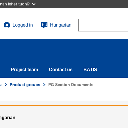
nan lehet tudni?
Search
Logged in
Hungarian
HU
User
account
menu
Project team
Contact us
BATIS
u
Product groups
PG Section Documents
ungarian