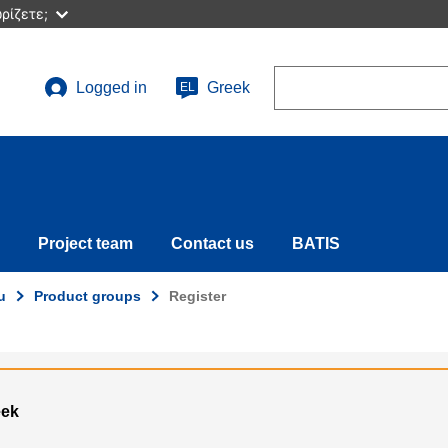
ρίζετε;
Search
Logged in
Greek
EL
User
account
menu
Project team
Contact us
BATIS
u
Product groups
Register
eek